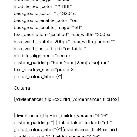
module_text_color=”#ffffff”
background_color=”#43204c”
background_enable_color=”on”
background_enable_image=”off”
text_orientation=”justified” max_width=”200px”
max_width_tablet=”200px” max_width_phone=””
max_width_last_edited=”on|tablet”
module_alignment=”center”
custom_padding=”6em|2em||2em|false|true”
text_shadow_style=”preset3″
global_colors_info=”{}”]
Guitarra
[/divienhancer_flipBoxChild][/divienhancer_flipBox]
[divienhancer_flipBox _builder_version=”4.16″
custom_padding=”||||false|false” locked=”off”
global_colors_info=”{}”][divienhancer_flipBoxChild
identifier=”cara1″ _builder_version=”4.16″