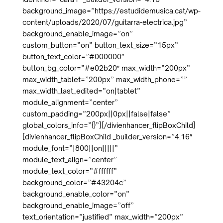
background_image=”https://estudidemusica.cat/wp-
content/uploads/2020/07/guitarra-electrica.jpg”
background_enable_image=”on”
custom_button=”on” button_text_size=”15px”
button_text_color=”#000000″
button_bg_color=”#e02b20″ max_width=”200px”
max_width_tablet=”200px” max_width_phone=””
max_width_last_edited=”on|tablet”
module_alignment=”center”
custom_padding=”200px||0px||false|false”
global_colors_info=”{}”][/divienhancer_flipBoxChild]
[divienhancer_flipBoxChild _builder_version=”4.16″
module_font=”|800||on|||||”
module_text_align=”center”
module_text_color=”#ffffff”
background_color=”#43204c”
background_enable_color=”on”
background_enable_image=”off”
text_orientation=”justified” max_width=”200px”