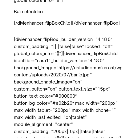
global_colors_info=”{}”]
Bajo eléctrico
[/divienhancer_flipBoxChild][/divienhancer_flipBox]
[divienhancer_flipBox _builder_version=”4.18.0″
custom_padding=”||||false|false” locked=”off”
global_colors_info=”{}”][divienhancer_flipBoxChild
identifier=”cara1″ _builder_version=”4.18.0″
background_image=”https://estudidemusica.cat/wp-
content/uploads/2020/07/banjo.jpg”
background_enable_image=”on”
custom_button=”on” button_text_size=”15px”
button_text_color=”#000000″
button_bg_color=”#e02b20″ max_width=”200px”
max_width_tablet=”200px” max_width_phone=””
max_width_last_edited=”on|tablet”
module_alignment=”center”
custom_padding=”200px||0px||false|false”