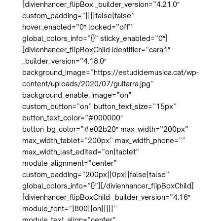
[divienhancer_flipBox _builder_version=”4.21.0″
custom_padding=”||||false|false”
hover_enabled=”0″ locked=”off”
global_colors_info=”{}” sticky_enabled=”0″]
[divienhancer_flipBoxChild identifier=”cara1″
_builder_version=”4.18.0″
background_image=”https://estudidemusica.cat/wp-
content/uploads/2020/07/guitarra.jpg”
background_enable_image=”on”
custom_button=”on” button_text_size=”15px”
button_text_color=”#000000″
button_bg_color=”#e02b20″ max_width=”200px”
max_width_tablet=”200px” max_width_phone=””
max_width_last_edited=”on|tablet”
module_alignment=”center”
custom_padding=”200px||0px||false|false”
global_colors_info=”{}”][/divienhancer_flipBoxChild]
[divienhancer_flipBoxChild _builder_version=”4.16″
module_font=”|800||on|||||”
module_text_align=”center”