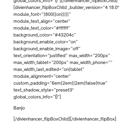
global_colors_info=”{}”][/divienhancer_flipBoxChild]
[divienhancer_flipBoxChild _builder_version=”4.18.0″
module_font=”|800||on|||||”
module_text_align=”center”
module_text_color=”#ffffff”
background_color=”#43204c”
background_enable_color=”on”
background_enable_image=”off”
text_orientation=”justified” max_width=”200px”
max_width_tablet=”200px” max_width_phone=””
max_width_last_edited=”on|tablet”
module_alignment=”center”
custom_padding=”6em|2em||2em|false|true”
text_shadow_style=”preset3″
global_colors_info=”{}”]
Banjo
[/divienhancer_flipBoxChild][/divienhancer_flipBox]