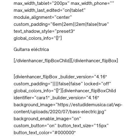
max_width_tablet=”200px” max_width_phone=””
max_width_last_edited=”on|tablet”
module_alignment=”center”
custom_padding=”6em|2em||2em|false|true”
text_shadow_style=”preset3″
global_colors_info=”{}”]
Guitarra eléctrica
[/divienhancer_flipBoxChild][/divienhancer_flipBox]
[divienhancer_flipBox _builder_version=”4.16″
custom_padding=”||||false|false” locked=”off”
global_colors_info=”{}”][divienhancer_flipBoxChild
identifier=”cara1″ _builder_version=”4.16″
background_image=”https://estudidemusica.cat/wp-
content/uploads/2020/07/bass-electric.jpg”
background_enable_image=”on”
custom_button=”on” button_text_size=”15px”
button_text_color=”#000000″