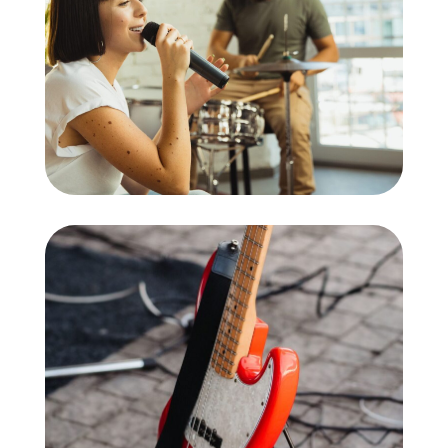
Cant
Baix
elèctric