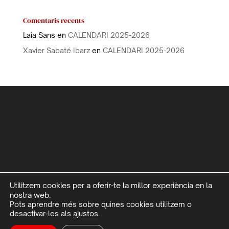
Comentaris recents
Laia Sans
en
CALENDARI 2025-2026
Xavier Sabaté Ibarz
en
CALENDARI 2025-2026
Utilitzem cookies per a oferir-te la millor experiència en la
nostra web.
Pots aprendre més sobre quines cookies utilitzem o
desactivar-les als
ajustos
.
©L'estudi 2020 | Desarollo web
Digital Media